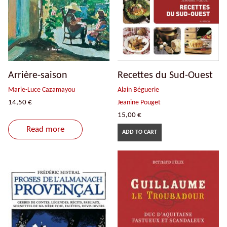
Arrière-saison
Recettes du Sud-Ouest
Marie-Luce Cazamayou
Alain Béguerie
14,50
€
Jeanine Pouget
15,00
€
Read more
ADD TO CART