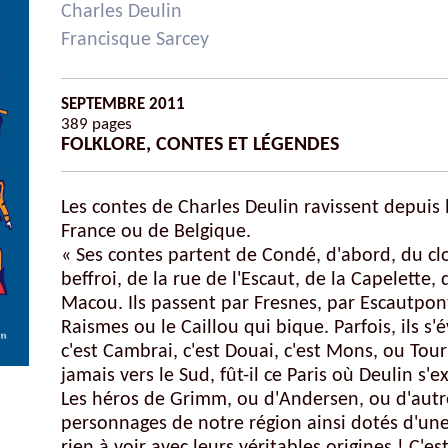
Autres ouvrages de Pierre Naudin
Charles Deulin
Francisque Sarcey
SEPTEMBRE 2011
389 pages
FOLKLORE, CONTES ET LÉGENDES
Bordeaux-Gironde
Gascogne-Pyrénées
Les contes de Charles Deulin ravissent depuis
Landes
France ou de Belgique.
« Ses contes partent de Condé, d'abord, du c
Languedoc
beffroi, de la rue de l'Escaut, de la Capelett
Marseille
Macou. Ils passent par Fresnes, par Escautpont
Raismes ou le Caillou qui bique. Parfois, ils s
Pays Basque
c'est Cambrai, c'est Douai, c'est Mons, ou Tour
Poitou-Charente-Vendée
jamais vers le Sud, fût-il ce Paris où Deulin s'ex
Provence-Côte d'Azur
Les héros de Grimm, ou d'Andersen, ou d'autre
personnages de notre région ainsi dotés d'une