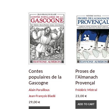
Contes
Proses de
populaires de la
l'Almanach
Gascogne
Provençal
Alain Paraillous
Frédéric Mistral
Jean-François Bladé
23,00
€
29,00
€
ADD TO CART