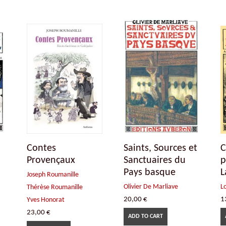
Contes
Saints, Sources et
C
Provençaux
Sanctuaires du
p
Pays basque
L
Joseph Roumanille
Olivier De Marliave
L
Thérèse Roumanille
20,00
€
1
Yves Honorat
23,00
€
ADD TO CART