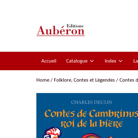
Accueil
Catalogue
Index
L
Les titres
Pierre Naudin
Home
/
Folklore, Contes et Légendes
/ Contes d
Les auteurs
La Malédiction des Trencavel
Romans historiques
Histoire et mystères
Collection Chemins de Résistance
Biographies
Pierre Loti