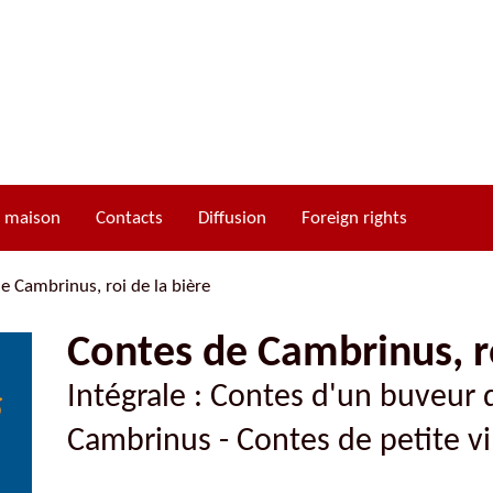
a maison
Contacts
Diffusion
Foreign rights
e Cambrinus, roi de la bière
Contes de Cambrinus, ro
Cycle d’Ogier d’Argouges
Intégrale : Contes d'un buveur 
Cycle de Gui de Clairbois
Cycle de Richard de Clairbois
Cambrinus - Contes de petite vi
Cycle de Tristan de Castelreng