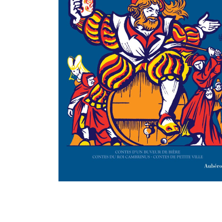
Littérature
Folklore, Contes et Légendes
Cuisine
Humour
Régions
Également au catalogue