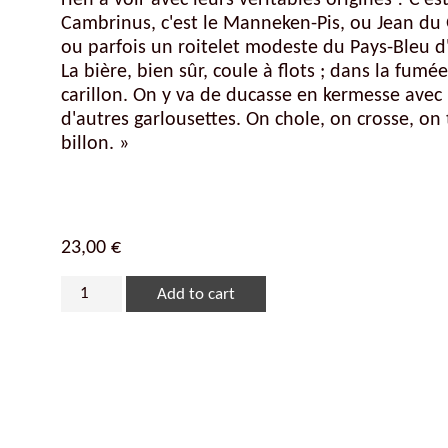
rien à voir avec leurs véritables origines ! C'e
Cambrinus, c'est le Manneken-Pis, ou Jean du G
ou parfois un roitelet modeste du Pays-Bleu d
La bière, bien sûr, coule à flots ; dans la fumé
carillon. On y va de ducasse en kermesse avec
d'autres garlousettes. On chole, on crosse, on t
billon. »
23,00
€
Add to cart