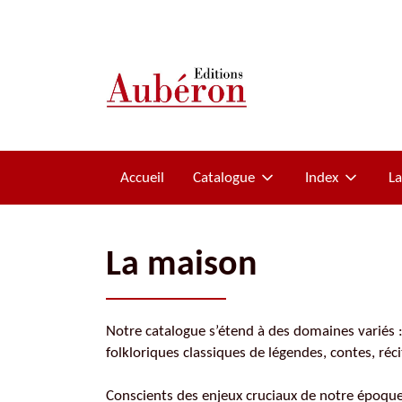
Accueil
Catalogue
Index
L
Les titres
Pierre Naudin
Les auteurs
La Malédiction des Trencavel
La maison
Romans historiques
Histoire et mystères
Notre catalogue s’étend à des domaines variés :
Collection Chemins de Résistance
folkloriques classiques de légendes, contes, réc
Biographies
Conscients des enjeux cruciaux de notre époque,
Pierre Loti