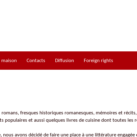
a maison
Contacts
Diffusion
Foreign rights
Cycle d’Ogier d’Argouges
Cycle de Gui de Clairbois
 romans, fresques historiques romanesques, mémoires et récits, 
Cycle de Richard de Clairbois
its populaires et aussi quelques livres de cuisine dont toutes le
Cycle de Tristan de Castelreng
 nous avons décidé de faire une place à une littérature engagée e