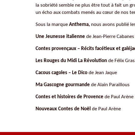
la sobriété semble ne plus être tout à fait un gr
Littérature
un écho aux combats menés au cœur de nos terri
Folklore, Contes et Légendes
Sous la marque
Anthema
,
nous avons publié le
Cuisine
Une Jeunesse italienne
de Jean-Pierre Cabanes
Humour
Contes provençaux – Récits facétieux et galéj
Régions
Également au catalogue
Les Rouges du Midi La Révolution
de Félix Gras
Cacous cagoles – Le Dico
de Jean Jaque
Ma Gascogne gourmande
de Alain Paraillous
Contes et histoires de Provence
de Paul Arène
Nouveaux Contes de Noël
de Paul Arène