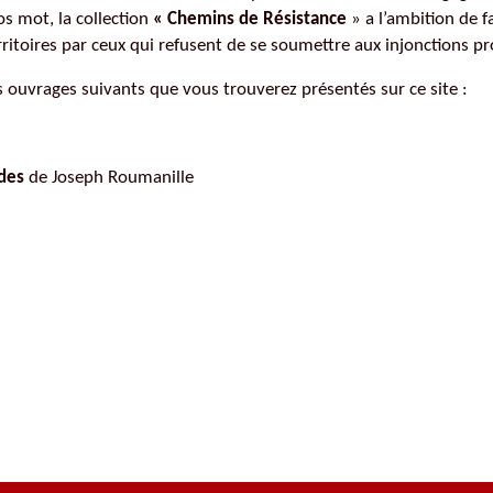
Autres ouvrages de Pierre Naudin
os mot, la collection
« Chemins de Résistance
» a l’ambition de f
toires par ceux qui refusent de se soumettre aux injonctions pro
s ouvrages suivants que vous trouverez présentés sur ce site :
ades
de Joseph Roumanille
Bordeaux-Gironde
Gascogne-Pyrénées
Landes
Languedoc
Marseille
Pays Basque
Poitou-Charente-Vendée
Provence-Côte d'Azur