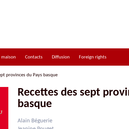
a maison
Contacts
Diffusion
Foreign rights
ept provinces du Pays basque
Recettes des sept prov
Cycle d’Ogier d’Argouges
basque
Cycle de Gui de Clairbois
Cycle de Richard de Clairbois
Alain Béguerie
Cycle de Tristan de Castelreng