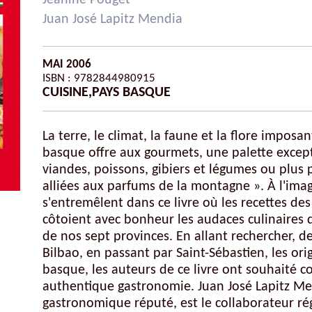
Jeanine Pouget
Autres ouvrages de Pierre Naudin
Juan José Lapitz Mendia
MAI 2006
ISBN : 9782844980915
CUISINE
,
PAYS BASQUE
Bordeaux-Gironde
La terre, le climat, la faune et la flore imposa
Gascogne-Pyrénées
basque offre aux gourmets, une palette except
Landes
viandes, poissons, gibiers et légumes ou plus 
Languedoc
alliées aux parfums de la montagne ». À l'ima
s'entremêlent dans ce livre où les recettes de
Marseille
côtoient avec bonheur les audaces culinaires 
Pays Basque
de nos sept provinces. En allant rechercher, 
Poitou-Charente-Vendée
Bilbao, en passant par Saint-Sébastien, les orig
basque, les auteurs de ce livre ont souhaité c
Provence-Côte d'Azur
authentique gastronomie. Juan José Lapitz Men
gastronomique réputé, est le collaborateur ré