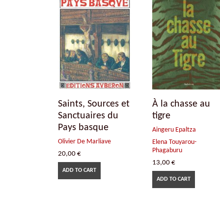
Saints, Sources et
À la chasse au
Sanctuaires du
tigre
Pays basque
Aingeru Epaltza
Olivier De Marliave
Elena Touyarou-
Phagaburu
20,00
€
13,00
€
ADD TO CART
ADD TO CART