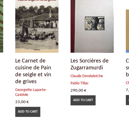
Le Carnet de
Les Sorcières de
C
cuisine de Pain
Zugarramurdi
s
de seigle et vin
b
Claude Dendaletche
de grives
C
Pablo Tillac
Georgette Laporte-
7
290,00
€
Castède
ADD TO CART
23,00
€
ADD TO CART