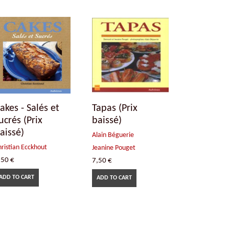
akes - Salés et
Tapas (Prix
ucrés (Prix
baissé)
aissé)
Alain Béguerie
hristian Ecckhout
Jeanine Pouget
,50
€
7,50
€
ADD TO CART
ADD TO CART