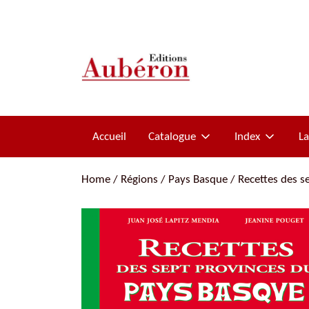
Accueil
Catalogue
Index
L
Les titres
Pierre Naudin
Home
/
Régions
/
Pays Basque
/ Recettes des s
Les auteurs
La Malédiction des Trencavel
Romans historiques
Histoire et mystères
Collection Chemins de Résistance
Biographies
Pierre Loti