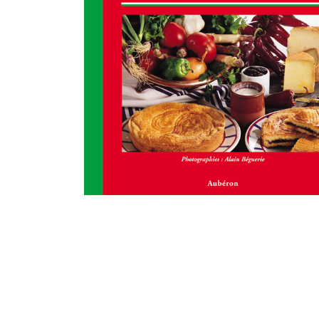
Littérature
Folklore, Contes et Légendes
Cuisine
Humour
Régions
Également au catalogue