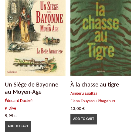
Un Siège de Bayonne
À la chasse au tigre
au Moyen-Age
Aingeru Epaltza
Édouard Ducéré
Elena Touyarou-Phagaburu
P. Dive
13,00
€
5,95
€
ADD TO CART
ADD TO CART