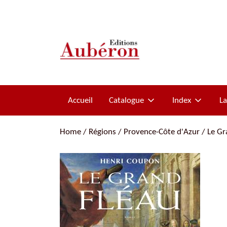
Accueil
Catalogue
Index
L
Les titres
Pierre Naudin
Home
/
Régions
/
Provence-Côte d'Azur
/ Le Gr
Les auteurs
La Malédiction des Trencavel
Romans historiques
Histoire et mystères
Collection Chemins de Résistance
Biographies
Pierre Loti