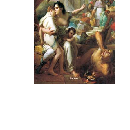
Littérature
Folklore, Contes et Légendes
Cuisine
Humour
Régions
Également au catalogue