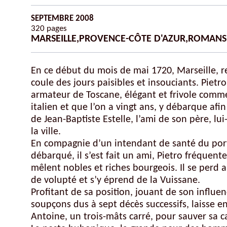
Autres ouvrages de Pierre Naudin
SEPTEMBRE 2008
320 pages
MARSEILLE
,
PROVENCE-CÔTE D'AZUR
,
ROMANS 
En ce début du mois de mai 1720, Marseille, 
Bordeaux-Gironde
coule des jours paisibles et insouciants. Pietro 
armateur de Toscane, élégant et frivole comme 
Gascogne-Pyrénées
italien et que l’on a vingt ans, y débarque afi
Landes
de Jean-Baptiste Estelle, l’ami de son père, 
la ville.
Languedoc
En compagnie d’un intendant de santé du port,
Marseille
débarqué, il s’est fait un ami, Pietro fréquente
Pays Basque
mêlent nobles et riches bourgeois. Il se perd a
de volupté et s’y éprend de la Vuissane.
Poitou-Charente-Vendée
Profitant de sa position, jouant de son influen
Provence-Côte d'Azur
soupçons dus à sept décès successifs, laisse en
Antoine
, un trois-mâts carré, pour sauver sa c