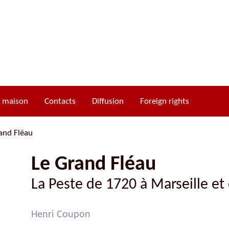
a maison
Contacts
Diffusion
Foreign rights
and Fléau
Le Grand Fléau
Cycle d’Ogier d’Argouges
La Peste de 1720 à Marseille e
Cycle de Gui de Clairbois
Cycle de Richard de Clairbois
Henri Coupon
Cycle de Tristan de Castelreng