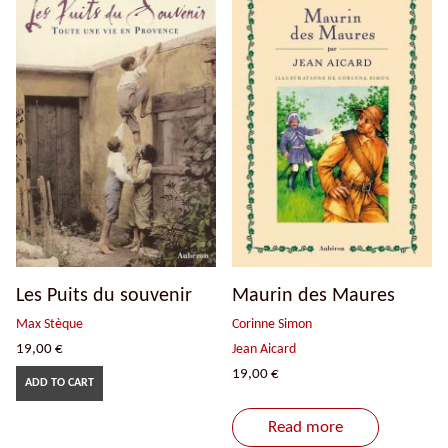
Les Puits du souvenir
Maurin des Maures
Max Stèque
Corinne Simon
19,00
€
Jean Aicard
19,00
€
ADD TO CART
Read more