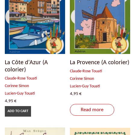
La Côte d'Azur (A
La Provence (A colorier)
colorier)
Claude-Rose Touati
Claude-Rose Touati
Corinne Simon
Corinne Simon
Lucien-Guy Touati
Lucien-Guy Touati
4,95
€
4,95
€
Read more
ADD TO CART