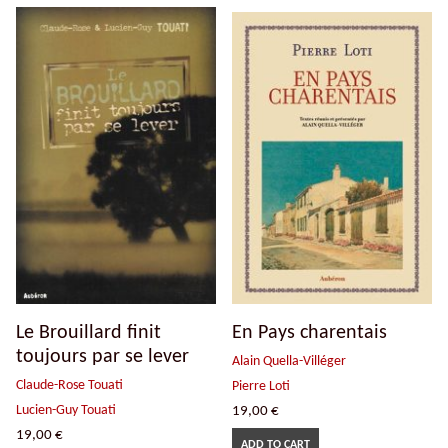
Le Brouillard finit
En Pays charentais
toujours par se lever
Alain Quella-Villéger
Claude-Rose Touati
Pierre Loti
Lucien-Guy Touati
19,00
€
19,00
€
ADD TO CART