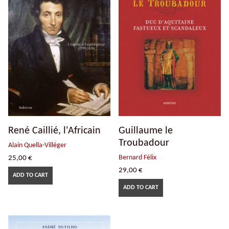
René Caillié, l'Africain
Guillaume le
Troubadour
Alain Quella-Villéger
Bernard Félix
25,00
€
29,00
€
ADD TO CART
ADD TO CART